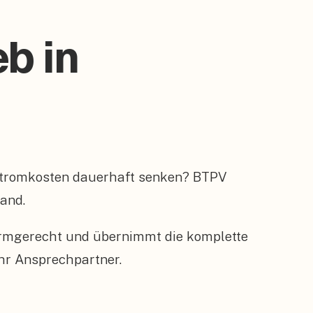
b in
 Stromkosten dauerhaft senken? BTPV
Hand.
ormgerecht und übernimmt die komplette
hr Ansprechpartner.