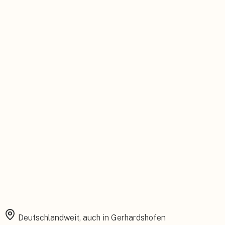
Persönlicher Ansprechpartner
Feste Betreuung von der Beratung bis zum Service.
Installation aus einer Hand
Planung, Montage und Inbetriebnahme vom eigenen Team.
Rundum abgesichert
Starke Garantien und umfassender Versicherungsschutz.
Deutschlandweit, auch in
Gerhardshofen