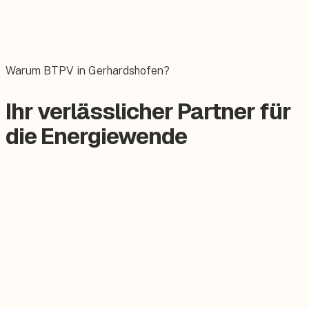
Wallbox
Das E-Auto bequem zuhause laden.
Warum BTPV in Gerhardshofen?
Ihr verlässlicher Partner für
die Energiewende
Zertifizierter Meisterbetrieb
Keine Subunternehmer, alles aus einer Hand.