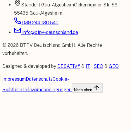
Standort
Gau-Algesheim
Ockenheimer Str. 59
,
55435 Gau-Algesheim
089 244 186 540
info@btpv-deutschland.de
©
2026
BTPV Deutschland GmbH
. Alle Rechte
vorbehalten.
Designed & developed by
DESATIV®
&
IT
·
SEO
&
GEO
Impressum
Datenschutz
Cookie-
Richtlinie
Teilnahmebedingungen
Nach oben