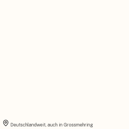
Persönlicher Ansprechpartner
Feste Betreuung von der Beratung bis zum Service.
Installation aus einer Hand
Planung, Montage und Inbetriebnahme vom eigenen Team.
Rundum abgesichert
Starke Garantien und umfassender Versicherungsschutz.
Deutschlandweit, auch in
Grossmehring