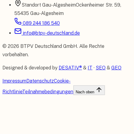
Standort
Gau-Algesheim
Ockenheimer Str. 59
,
55435 Gau-Algesheim
089 244 186 540
info@btpv-deutschland.de
©
2026
BTPV Deutschland GmbH
. Alle Rechte
vorbehalten.
Designed & developed by
DESATIV®
&
IT
·
SEO
&
GEO
Impressum
Datenschutz
Cookie-
Richtlinie
Teilnahmebedingungen
Nach oben