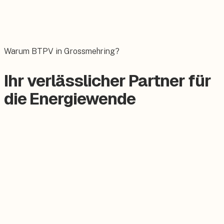
Wallbox
Das E-Auto bequem zuhause laden.
Warum BTPV in Grossmehring?
Ihr verlässlicher Partner für
die Energiewende
Zertifizierter Meisterbetrieb
Keine Subunternehmer, alles aus einer Hand.