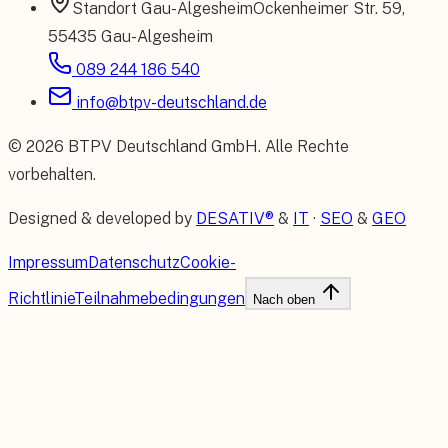
Standort
Gau-Algesheim
Ockenheimer Str. 59
,
55435 Gau-Algesheim
089 244 186 540
info@btpv-deutschland.de
©
2026
BTPV Deutschland GmbH
. Alle Rechte
vorbehalten.
Designed & developed by
DESATIV®
&
IT
·
SEO
&
GEO
Impressum
Datenschutz
Cookie-
Richtlinie
Teilnahmebedingungen
Nach oben