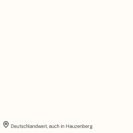
Persönlicher Ansprechpartner
Feste Betreuung von der Beratung bis zum Service.
Installation aus einer Hand
Planung, Montage und Inbetriebnahme vom eigenen Team.
Rundum abgesichert
Starke Garantien und umfassender Versicherungsschutz.
Deutschlandweit, auch in
Hauzenberg