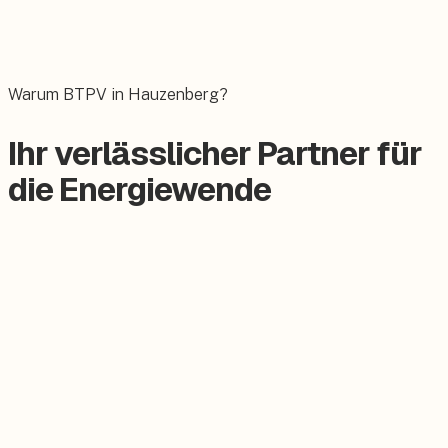
Wallbox
Das E-Auto bequem zuhause laden.
Warum BTPV in Hauzenberg?
Ihr verlässlicher Partner für
die Energiewende
Zertifizierter Meisterbetrieb
Keine Subunternehmer, alles aus einer Hand.