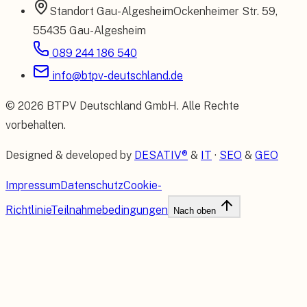
Standort
Gau-Algesheim
Ockenheimer Str. 59
,
55435 Gau-Algesheim
089 244 186 540
info@btpv-deutschland.de
©
2026
BTPV Deutschland GmbH
. Alle Rechte
vorbehalten.
Designed & developed by
DESATIV®
&
IT
·
SEO
&
GEO
Impressum
Datenschutz
Cookie-
Richtlinie
Teilnahmebedingungen
Nach oben