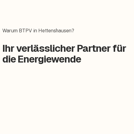
Wallbox
Das E-Auto bequem zuhause laden.
Warum BTPV in Hettenshausen?
Ihr verlässlicher Partner für
die Energiewende
Zertifizierter Meisterbetrieb
Keine Subunternehmer, alles aus einer Hand.