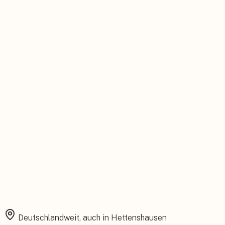
Persönlicher Ansprechpartner
Feste Betreuung von der Beratung bis zum Service.
Installation aus einer Hand
Planung, Montage und Inbetriebnahme vom eigenen Team.
Rundum abgesichert
Starke Garantien und umfassender Versicherungsschutz.
Deutschlandweit, auch in
Hettenshausen