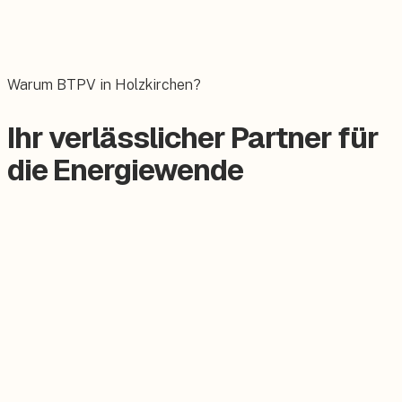
Wallbox
Das E-Auto bequem zuhause laden.
Warum BTPV in Holzkirchen?
Ihr verlässlicher Partner für
die Energiewende
Zertifizierter Meisterbetrieb
Keine Subunternehmer, alles aus einer Hand.