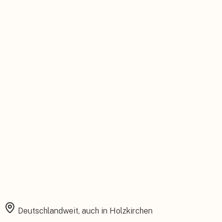
Persönlicher Ansprechpartner
Feste Betreuung von der Beratung bis zum Service.
Installation aus einer Hand
Planung, Montage und Inbetriebnahme vom eigenen Team.
Rundum abgesichert
Starke Garantien und umfassender Versicherungsschutz.
Deutschlandweit, auch in
Holzkirchen