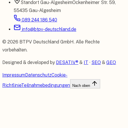
Standort
Gau-Algesheim
Ockenheimer Str. 59
,
55435 Gau-Algesheim
089 244 186 540
info@btpv-deutschland.de
©
2026
BTPV Deutschland GmbH
. Alle Rechte
vorbehalten.
Designed & developed by
DESATIV®
&
IT
·
SEO
&
GEO
Impressum
Datenschutz
Cookie-
Richtlinie
Teilnahmebedingungen
Nach oben