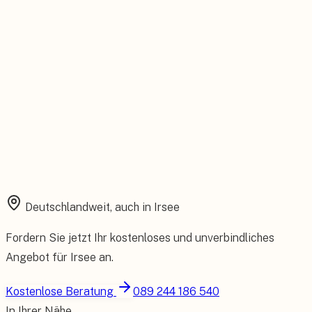
Installation aus einer Hand
Planung, Montage und Inbetriebnahme vom eigenen Team.
Rundum abgesichert
Starke Garantien und umfassender Versicherungsschutz.
Deutschlandweit, auch in
Irsee
Fordern Sie jetzt Ihr kostenloses und unverbindliches
Angebot für
Irsee
an.
Kostenlose Beratung
089 244 186 540
In Ihrer Nähe