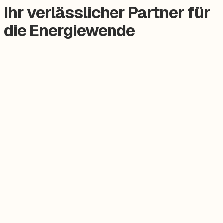
Ihr verlässlicher Partner für
die Energiewende
Zertifizierter Meisterbetrieb
Keine Subunternehmer, alles aus einer Hand.
Persönlicher Ansprechpartner
Feste Betreuung von der Beratung bis zum Service.