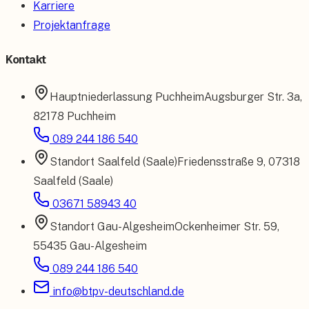
Karriere
Projektanfrage
Kontakt
Hauptniederlassung
Puchheim
Augsburger Str. 3a
,
82178 Puchheim
089 244 186 540
Standort
Saalfeld (Saale)
Friedensstraße 9
,
07318
Saalfeld (Saale)
03671 58943 40
Standort
Gau-Algesheim
Ockenheimer Str. 59
,
55435 Gau-Algesheim
089 244 186 540
info@btpv-deutschland.de