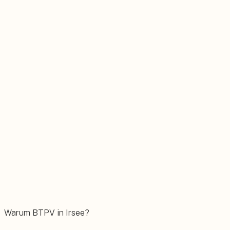
Stromspeicher
Sonnenstrom rund um die Uhr selbst nutzen.
Wärmepumpe
Nachhaltig heizen mit moderner Technik.
Wallbox
Das E-Auto bequem zuhause laden.
Warum BTPV in Irsee?