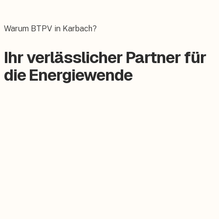
Das E-Auto bequem zuhause laden.
Warum BTPV in Karbach?
Ihr verlässlicher Partner für
die Energiewende
Zertifizierter Meisterbetrieb
Keine Subunternehmer, alles aus einer Hand.