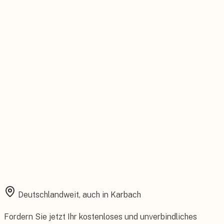
Persönlicher Ansprechpartner
Feste Betreuung von der Beratung bis zum Service.
Installation aus einer Hand
Planung, Montage und Inbetriebnahme vom eigenen Team.
Rundum abgesichert
Starke Garantien und umfassender Versicherungsschutz.
Deutschlandweit, auch in
Karbach
Fordern Sie jetzt Ihr kostenloses und unverbindliches