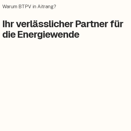
Das E-Auto bequem zuhause laden.
Warum BTPV in Aitrang?
Ihr verlässlicher Partner für
die Energiewende
Zertifizierter Meisterbetrieb
Keine Subunternehmer, alles aus einer Hand.
Persönlicher Ansprechpartner