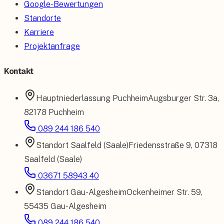
Google-Bewertungen
Standorte
Karriere
Projektanfrage
Kontakt
Hauptniederlassung
Puchheim
Augsburger Str. 3a
,
82178 Puchheim
089 244 186 540
Standort
Saalfeld (Saale)
Friedensstraße 9
,
07318
Saalfeld (Saale)
03671 58943 40
Standort
Gau-Algesheim
Ockenheimer Str. 59
,
55435 Gau-Algesheim
089 244 186 540