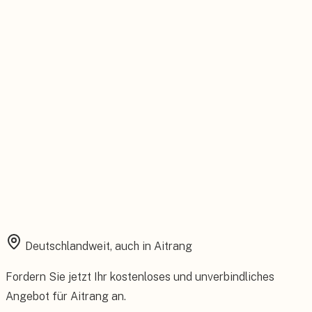
Feste Betreuung von der Beratung bis zum Service.
Installation aus einer Hand
Planung, Montage und Inbetriebnahme vom eigenen Team.
Rundum abgesichert
Starke Garantien und umfassender Versicherungsschutz.
Deutschlandweit, auch in
Aitrang
Fordern Sie jetzt Ihr kostenloses und unverbindliches
Angebot für
Aitrang
an.